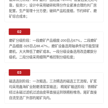
靠，投资少；设计中采用破碎和筛分作业紧凑合理的共厂房
配置，生产管理十分方便；破碎产品粒度细，节约碎矿、磨
矿综合成本；
02
磨矿分级阶段：一段磨矿产品细度-200目占67%，二段磨矿
产品细度-325目占88.47%，磨矿设备选用轴承传动节能型球
磨机，大大降低了磨矿成本。一段分级设备选用改造螺旋分
级机，二段分级采用细筛严格控制分级粒度；
03
磁选选别阶段：一次粗选，三次精选的磁选工艺流程，矿浆
均采用鑫海矿业耐磨渣浆泵输送； 精尾矿输送阶段：铁精矿
经过永磁过滤机过滤由皮带直接运到铁精粉堆场，尾矿直接
自流至选厂外部的尾矿沟内。