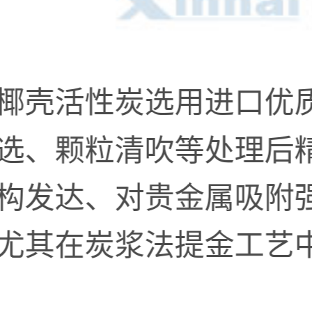
椰壳活性炭选用进口优
选、颗粒清吹等处理后
构发达、对贵金属吸附
尤其在炭浆法提金工艺