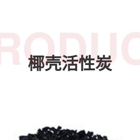
RODU
椰壳活性炭