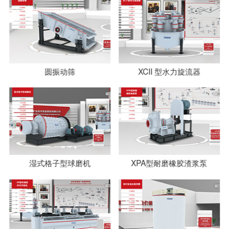
圆振动筛
XCII 型水力旋流器
湿式格子型球磨机
XPA型耐磨橡胶渣浆泵