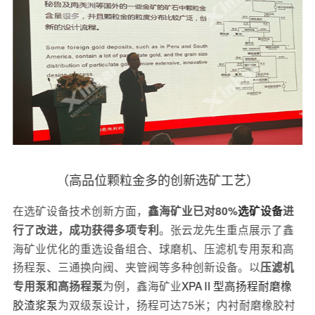
（高品位颗粒金多的创新选矿工艺）
在选矿设备技术创新方面，
鑫海矿业已对80%
选矿设备
进
。张云龙先生重点展示了鑫
行了改进，成功获得多项专利
海矿业优化的重选设备组合、球磨机、压滤机专用泵和高
扬程泵、三通换向阀、夹管阀等多种创新设备。以
压滤机
为例，鑫海矿业
XPAⅡ型高扬程耐磨橡
专用泵和高扬程泵
胶渣浆泵
为双级泵设计，扬程可达75米；内衬耐磨橡胶衬