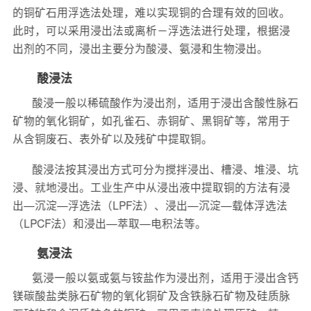
的铜矿石用浮选法处理，难以实现铜的合理有效的回收。
此时，可以采用浸出法或离析－浮选法进行处理，根据浸
出剂的不同，浸出主要分为酸浸、氨浸和生物浸出。
酸浸法
酸浸一般以稀硫酸作为浸出剂，适用于浸出含酸性脉石
矿物的氧化铜矿，如孔雀石、赤铜矿、黑铜矿等，常用于
从含铜废石、表外矿以及残矿中提取铜。
酸浸法按其浸出方式可分为搅拌浸出、槽浸、堆浸、坑
浸、就地浸出。工业生产中从浸出液中提取铜的方法有浸
出—沉淀—浮选法（LPF法）、浸出—沉淀—载体浮选法
（LPCF法）和浸出—萃取—电积法等。
氨浸法
氨浸一般以氨或氨与铵盐作为浸出剂，适用于浸出含钙
镁碳酸盐类脉石矿物的氧化铜矿及含铁脉石矿物及硅质脉