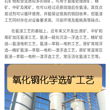
石矿物和含泥质较多的铜矿。可用于直接处理原矿、精
矿、中矿及尾矿，也可以经过还原焙烧后在氨浸。其优点
是试剂可以循环使用，并能保证很高的铜回收率，但氨浸
工艺同时存在对设备要求高、污染环境及能耗高等缺点。
在氨浸工艺的基础上，近年来又开发出:原矿、中矿和
尾矿加压氨浸工艺，氨浸—硫化沉淀—浮选工艺，精矿焙
烧—氨浸电积工艺，氨浸—萃取—电积工艺，原矿常规浮
选—精矿氨浸—萃取—电积—渣浮选工艺，原矿常温常压
氨浸—萃取—电积—渣浮选工艺，常压活化氨浸工艺等。