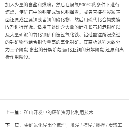
加入少量的食盐和煤粉，然后在隔氧800℃的条件下进行
焙烧，使矿石中的铜变成氯化铜挥发，或者直接在炭粒表
面还原成金属铜或者铜的硫化物，然后用硫代化合物类捕
收剂进行浮选。适用于处理含大量的硅孔雀石和赤铜矿以
及大量矿泥的氧化铜矿和被氢氧化铁、铝硅酸锰所浸染过
的铜矿物与结合铜含量高的氧化铜矿。其离析过程大致分
为三个阶段:食盐的分解阶段;氯化亚铜的分解阶段;还原和离
析作用阶段。
上一篇：
矿山开发中的尾矿资源化利用技术
下一篇：
金矿氰化浸出全梳理，堆浸 / 槽浸 / 搅拌 / 炭浆工