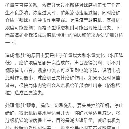
矿量有直接关系。浓度过大过小都将对球磨机正常工作产
生不良影响。浓度过大时，矿浆流动速度减慢，同时磨矿
介质（钢球）的冲击作用变弱。对
溢流型球磨机
，其排矿
浓度可能变稠；而格子型球磨机则可能出现胀肚现象，下
面鑫海矿业就造成球磨机“涨肚”的原因和解决办法详细分析
一下。
造成“胀肚”的原因主要是由于矿量增大和水量变化（水压降
低），磨矿浓度急剧升高造成的。声音变得沉闷，听不到
钢球撞击声音，观察电流表可以看到电流下降，说明电机
此时作功最小，
球磨机
已失掉磨矿作用。如果不及时调整
过来，很快筒体内物料会从磨机给矿部喷吐出来（俗称稀
拉）造成金属流失。
处理“胀肚”现象，操作工切忌慌乱。要先关掉给矿机，停止
给矿，将磨机后部水量适当开大，排矿水量适当减少，将
分级机溢流浓度提上来，目的是减少返矿量，减轻磨机负
荷。经精心处理和调整，一般来说半小时左右就能恢复正