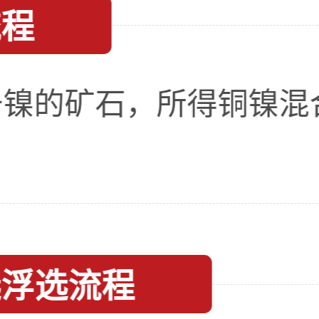
流程
于镍的矿石，所得铜镍混
选浮选流程