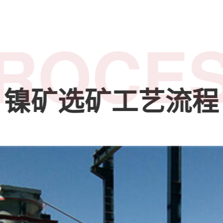
ROCE
镍矿选矿工艺流程