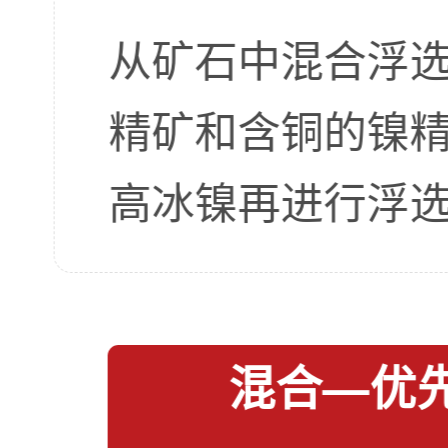
从矿石中混合浮
精矿和含铜的镍
高冰镍再进行浮
混合—优