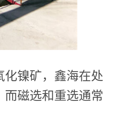
氧化镍矿，鑫海在处
，而磁选和重选通常