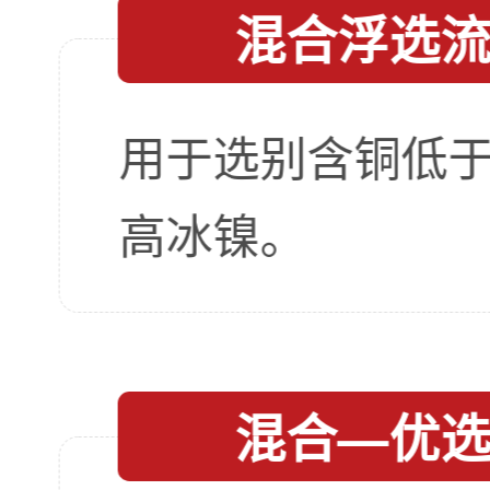
混合浮选
用于选别含铜低
高冰镍。
混合—优