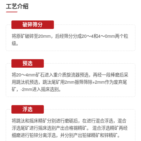
工艺介绍
破碎筛分
将原矿破碎至20mm，后经筛分分成20～4和4～0mm两个粒
级。
预选
将20～4mm矿石进入重介质旋流器预选，再经一段棒磨后采
用跳汰机预选，跳汰尾矿用2mm振筛筛除+2mm作为废弃尾
矿，-2mm进入摇床选别。
浮选
将跳汰和摇床精矿分别进行磨砺后，在进行混合浮选，混合
浮选尾矿进行摇床选别产出合格锡精矿。 混合浮选精矿再经
细磨进行铅锌分离浮选，并分别产出铅锑精矿和锌精矿。