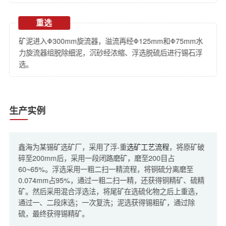
重选
矿泥进入Φ300mm旋流器，溢流再经Φ125mm和Φ75mm水
力旋流器组脱除细泥，沉砂经浓缩、浮选脱硫后进行锡石浮
选。
生产实例
鑫海为某锡矿选矿厂，采用了浮-重
选矿工艺流程
，将原矿破
碎至200mm后，采用一段闭路磨矿，磨至200目占
60~65%。浮选采用一粗二扫一精流程，将铜硫分离磨至
0.074mm占95%，通过一粗二扫一精，还获得铜精矿、硫精
矿。然后采用混合浮选法，将尾矿在选硫化物之后上重选，
通过一、二段床选；一次复洗；泥选获得锡粗矿，通过除
硫，最终获得锡精矿。