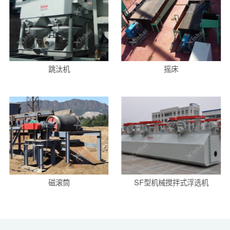
跳汰机
摇床
磁滚筒
SF型机械搅拌式浮选机