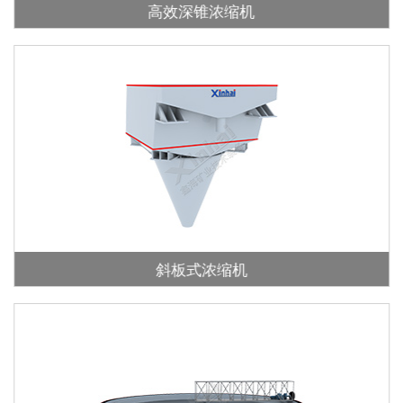
高效深锥浓缩机
斜板式浓缩机