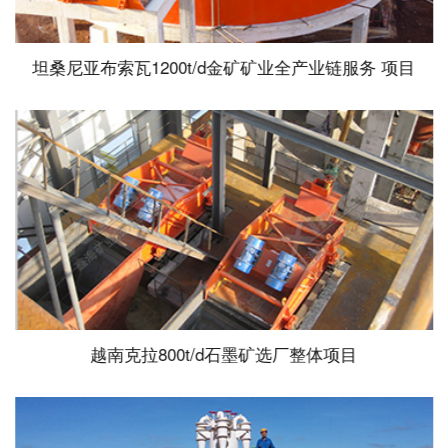
坦桑尼亚布索瓦1200t/d金矿矿业全产业链服务 项目
越南克拉800t/d石墨矿选厂整体项目