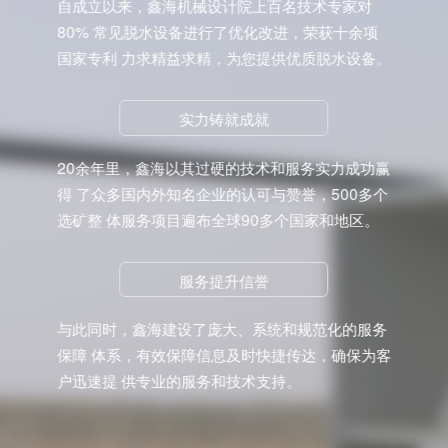
自成立以来，鑫海机械设计院上百名技术专家对
80% 常见脱水设备进行了优化改进，荣获十余项
国家专利 力求精益求精，为您提供优质脱水设备。
实力铸就成就
20余年里，鑫海以其过硬的技术和服务实力成功赢
得 了众多国内外知名企业的认可与赞誉，500多个
选矿整 体服务项目遍布全球90多个国家和地区。
服务提升信誉
与此同时，鑫海建设了庞大、系统和规范化的服务
保障 体系，有效保障信息及时快捷传达，确保为客
户迅速提 供专业的服务和技术支持。