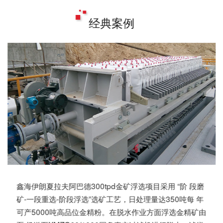
经典案例
鑫海伊朗夏拉夫阿巴德300tpd金矿浮选项目采用 “阶 段磨
矿-一段重选-阶段浮选”选矿工艺，日处理量达350吨每 年
可产5000吨高品位金精粉。在脱水作业方面浮选金精矿由