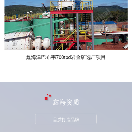
鑫海津巴布韦700tpd岩金矿选厂项目
鑫海资质
品质打造品牌