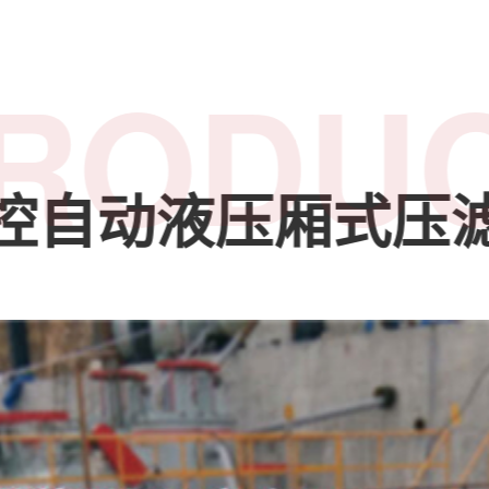
RODU
控自动液压厢式压