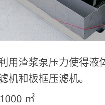
利用渣浆泵压力使得液
滤机和板框压滤机。
1000 ㎡