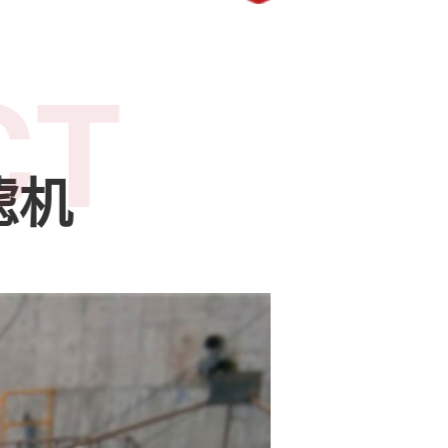
CT
滤机