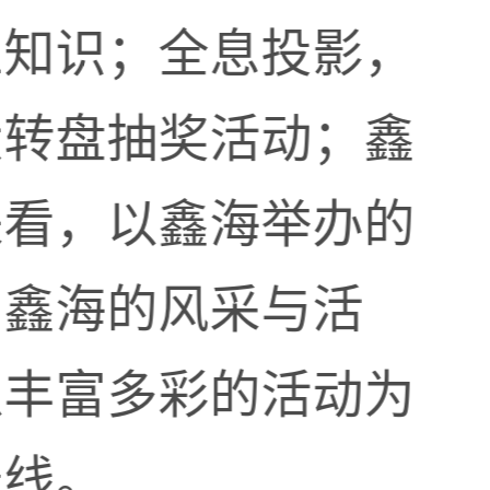
业知识；全息投影，
大转盘抽奖活动；鑫
来看，以鑫海举办的
了鑫海的风采与活
以丰富多彩的活动为
景线。