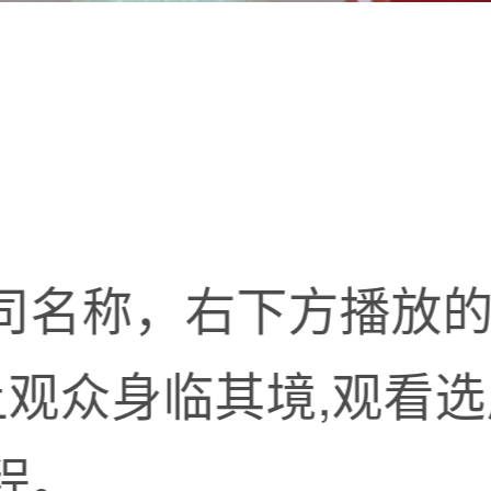
司名称，右下方播放
让观众身临其境,观看
程。