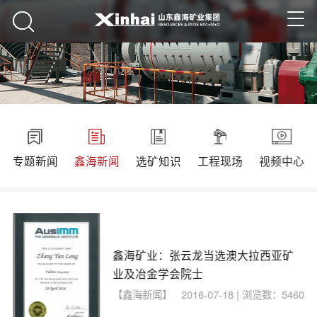
专题新闻
鑫海新闻
选矿知识
工程现场
视频中心
鑫海矿业：张云龙当选澳大拉西亚矿
业及冶金学会院士
【鑫海新闻】
2016-07-18 | 浏览数：5460