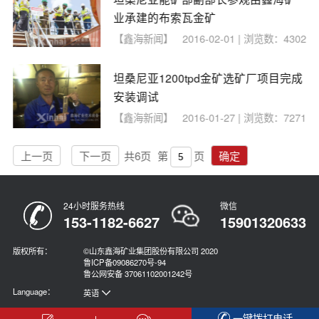
业承建的布索瓦金矿
【鑫海新闻】
2016-02-01 | 浏览数：4302
坦桑尼亚1200tpd金矿选矿厂项目完成
安装调试
【鑫海新闻】
2016-01-27 | 浏览数：7271
上一页
下一页
共
6
页
第
页
确定
24小时服务热线
微信
153-1182-6627
15901320633
版权所有：
©山东鑫海矿业集团股份有限公司 2020
鲁ICP备09086270号-94
鲁公网安备 37061102001242号
Language：
英语
俄语
一键拨打电话