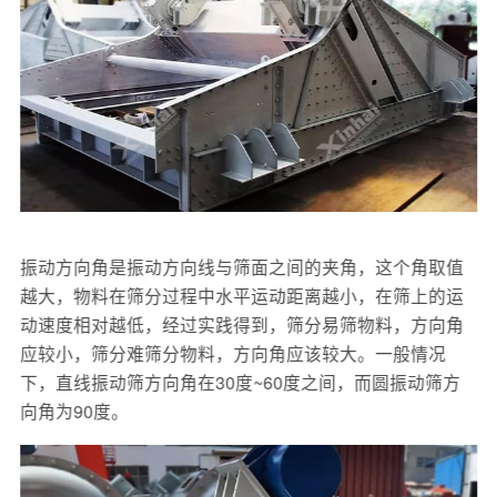
振动方向角是振动方向线与筛面之间的夹角，这个角取值
越大，物料在筛分过程中水平运动距离越小，在筛上的运
动速度相对越低，经过实践得到，筛分易筛物料，方向角
应较小，筛分难筛分物料，方向角应该较大。一般情况
下，直线振动筛方向角在30度~60度之间，而圆振动筛方
向角为90度。