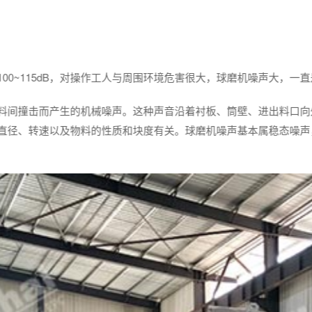
00~115dB，对操作工人与周围环境危害很大，球磨机噪声大，一
料间撞击而产生的机械噪声。这种声音沿着衬板、筒壁、进出料口向
直径、转速以及物料的性质和块度有关。球磨机噪声基本属稳态噪声