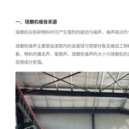
一、球磨机噪音来源
球磨机在粉碎物料时可产生强烈的振动与噪声，噪声高达约1
球磨机噪声主要是由滚筒内的金属球与筒壁衬板及被加工物
板、物料的撞击声、摩擦声。球磨机噪声的大小与球磨机的
低频成分愈强。