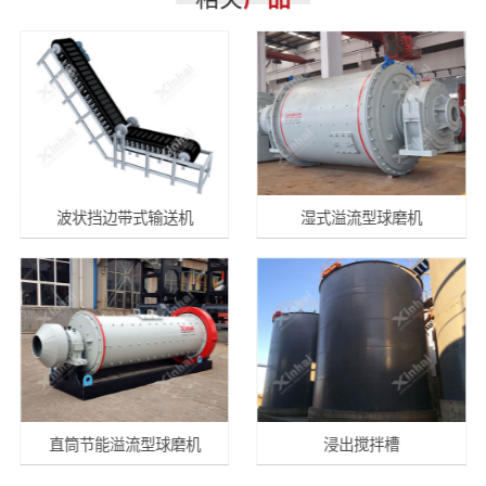
波状挡边带式输送机
湿式溢流型球磨机
直筒节能溢流型球磨机
浸出搅拌槽