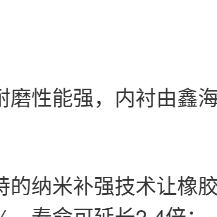
耐磨性能强，内衬由鑫
；
特的纳米补强技术让橡
%，寿命可延长2-4倍；