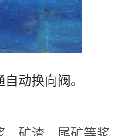
通自动换向阀
。
浆、矿渣、尾矿等浆