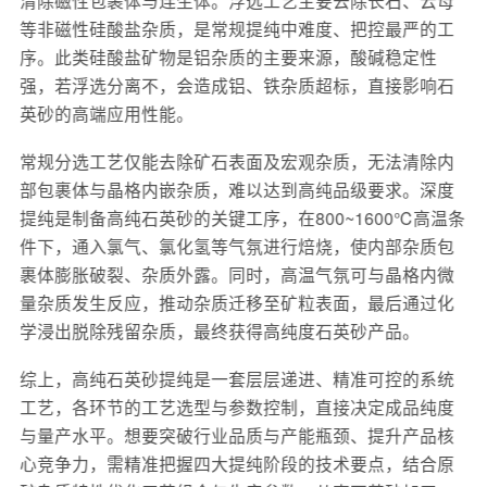
清除磁性包裹体与连生体。浮选工艺主要去除长石、云母
等非磁性硅酸盐杂质，是常规提纯中难度、把控最严的工
序。此类硅酸盐矿物是铝杂质的主要来源，酸碱稳定性
强，若浮选分离不，会造成铝、铁杂质超标，直接影响石
英砂的高端应用性能。
常规分选工艺仅能去除矿石表面及宏观杂质，无法清除内
部包裹体与晶格内嵌杂质，难以达到高纯品级要求。深度
提纯是制备高纯石英砂的关键工序，在800~1600℃高温条
件下，通入氯气、氯化氢等气氛进行焙烧，使内部杂质包
裹体膨胀破裂、杂质外露。同时，高温气氛可与晶格内微
量杂质发生反应，推动杂质迁移至矿粒表面，最后通过化
学浸出脱除残留杂质，最终获得高纯度石英砂产品。
综上，高纯石英砂提纯是一套层层递进、精准可控的系统
工艺，各环节的工艺选型与参数控制，直接决定成品纯度
与量产水平。想要突破行业品质与产能瓶颈、提升产品核
心竞争力，需精准把握四大提纯阶段的技术要点，结合原