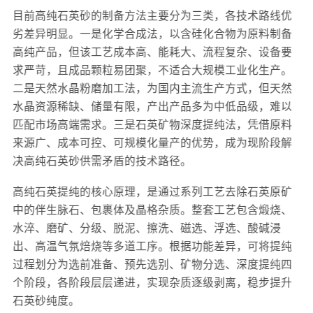
目前高纯石英砂的制备方法主要分为三类，各技术路线优
劣差异明显。一是化学合成法，以含硅化合物为原料制备
高纯产品，但该工艺成本高、能耗大、流程复杂、设备要
求严苛，且成品颗粒易团聚，不适合大规模工业化生产。
二是天然水晶粉磨加工法，为国内主流生产方式，但天然
水晶资源稀缺、储量有限，产出产品多为中低品级，难以
匹配市场高端需求。三是石英矿物深度提纯法，凭借原料
来源广、成本可控、可规模化量产的优势，成为现阶段解
决高纯石英砂供需矛盾的技术路径。
高纯石英提纯的核心原理，是通过系列工艺去除石英原矿
中的伴生脉石、包裹体及晶格杂质。整套工艺包含煅烧、
水淬、磨矿、分级、脱泥、擦洗、磁选、浮选、酸碱浸
出、高温气氛焙烧等多道工序。根据功能差异，可将提纯
过程划分为选前准备、预先选别、矿物分选、深度提纯四
个阶段，各阶段层层递进，实现杂质逐级剥离，稳步提升
石英砂纯度。