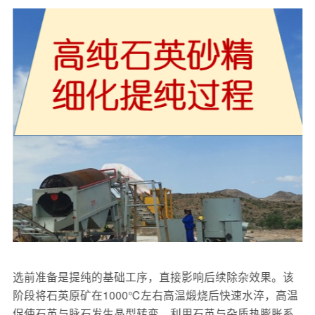
选前准备是提纯的基础工序，直接影响后续除杂效果。该
阶段将石英原矿在1000℃左右高温煅烧后快速水淬，高温
促使石英与脉石发生晶型转变，利用石英与杂质热膨胀系