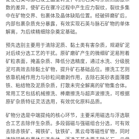
数的差异，使矿石在骤冷过程中产生应力裂纹，裂纹多集
中在矿物交界、包裹体及晶体缺陷位置。经破碎磨矿后，
内部包裹杂质充分暴露，有效实现石英与脉石矿物的单体
解离，为后续精细除杂奠定基础。
预先选别主要用于清除泥质、黏土类有害杂质，规避矿泥
对后续分选工艺的干扰。原矿磨矿产生的微细矿泥易附着
矿粒表面，掩盖杂质、降低分选精度，通过水洗、分级脱
泥可高效去除黏土矿物，提升矿石基础品位。擦洗工艺则
依靠机械作用力与砂粒间磨剥作用，去除石英砂表面薄膜
铁、粘结物及泥质杂质，打散未完全解离的矿物集合体。
常用工艺包括机械擦洗、棒磨擦洗与超声波擦洗，可根据
原矿杂质特征灵活选用，有效优化原料品质。
矿物分选是中端提纯的核心环节，主要采用磁选与浮选联
合工艺去除伴生杂质。多段弱磁与强磁组合分选，可有效
去除赤铁矿、褐铁矿、钛铁矿、黑云母等磁性矿物，同时