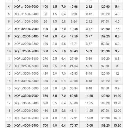
4
XQFφ1500×7000
100
1.5
7.0
10.96
2.12
120.90
5.4
5
XQFφ1500×6400
98
1.5
6.4
9.90
2.12
109.20
4.9
6
XQFφ1500×5800
86
1.5
5.8
8.84
2.12
97.50
4.5
7
XQFφ2000×7000
190
2.0
7.0
19.48
3.77
120.90
7.5
8
XQFφ2000×6400
170
2.0
6.4
17.59
3.77
109.20
6.8
9
XQFφ2000×5800
150
2.0
5.8
15.71
3.77
97.50
6.2
10
XQFφ2500×7000
300
2.5
7.0
30.43
5.89
120.90
9.7
11
XQFφ2500×6400
270
2.5
6.4
27.49
5.89
109.20
8.8
12
XQFφ2500×5800
240
2.5
5.8
24.54
5.89
97.50
8
13
XQFφ3000×7000
420
3.0
7.0
43.83
8.48
120.90
12
14
XQFφ3000×6400
370
3.0
6.4
39.58
8.48
109.20
10.9
15
XQFφ3000×5800
350
3.0
5.8
35.34
8.48
97.50
9.9
16
XQFφ3500×7000
580
3.5
7.0
59.65
11.55
120.90
14.50
17
XQFφ3500×6400
520
3.5
6.4
53.88
11.55
109.20
13.20
18
XQFφ3500×5800
480
3.5
5.8
48.11
11.55
97.50
12.00
19
XQFφ4000×7000
780
4.0
7.0
77.91
15.08
120.90
16.00
20
XQFφ4000×6400
700
4.0
6.4
70.37
15.08
109.20
15.20