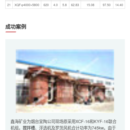
21
XQFφ4000×5800
620
4.0
5.8
62.83
15.08
97.50
14.40
成功案例
鑫海矿业为烟台宜陶公司现场原采用XCF-16和KYF-16联合
机组，
搅拌槽
、浮选机及罗茨风机合计功率为745kw。由于