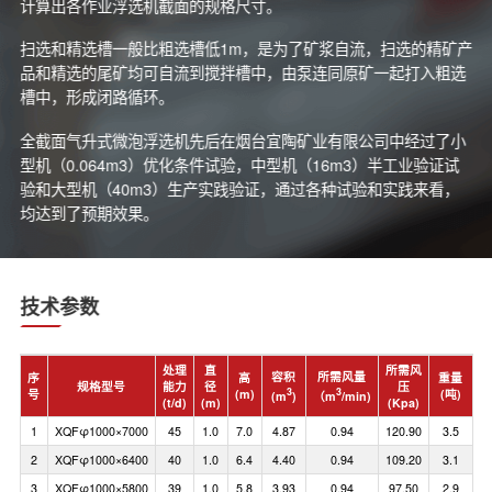
计算出各作业浮选机截面的规格尺寸。
扫选和精选槽一般比粗选槽低1m，是为了矿浆自流，扫选的精矿产
品和精选的尾矿均可自流到搅拌槽中，由泵连同原矿一起打入粗选
槽中，形成闭路循环。
全截面气升式微泡浮选机先后在烟台宜陶矿业有限公司中经过了小
型机（0.064m3）优化条件试验，中型机（16m3）半工业验证试
验和大型机（40m3）生产实践验证，通过各种试验和实践来看，
均达到了预期效果。
技术参数
处理
直
所需风
容积
所需风量
序
高
重量
规格型号
能力
径
压
3
3
号
(m)
(吨)
(m
)
（m
/min)
(t/d)
(m)
(Kpa)
1
XQFφ1000×7000
45
1.0
7.0
4.87
0.94
120.90
3.5
2
XQFφ1000×6400
40
1.0
6.4
4.40
0.94
109.20
3.1
3
XQFφ1000×5800
39
1.0
5.8
3.93
0.94
97.50
2.9