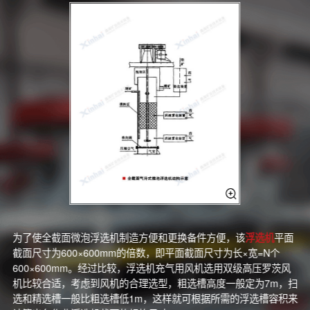
为了使全截面微泡浮选机制造方便和更换备件方便，该
浮选机
平面
截面尺寸为600×600mm的倍数，即平面截面尺寸为长×宽=N个
600×600mm。经过比较，浮选机充气用风机选用双级高压罗茨风
机比较合适，考虑到风机的合理选型，粗选槽高度一般定为7m，扫
选和精选槽一般比粗选槽低1m，这样就可根据所需的浮选槽容积来