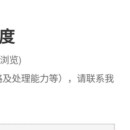
度
次浏览)
格及处理能力等），请联系我