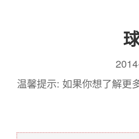
201
温馨提示: 如果你想了解