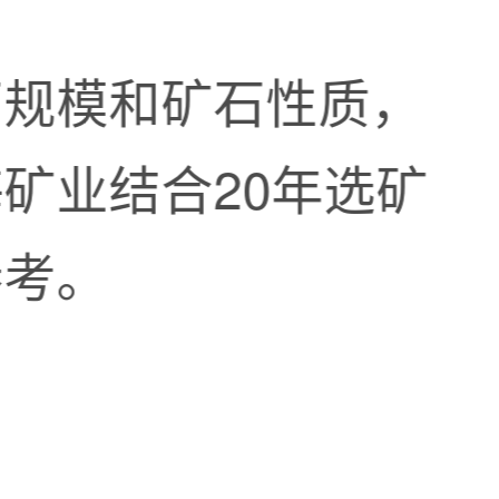
厂规模和矿石性质，
矿业结合20年选矿
参考。