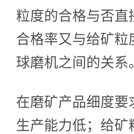
粒度的合格与否直
合格率又与给矿粒
球磨机之间的关系
在磨矿产品细度要
生产能力低；给矿