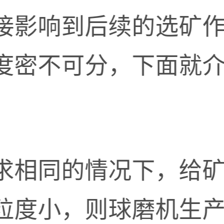
接影响到后续的选矿
度密不可分，下面就
。
求相同的情况下，给
粒度小，则球磨机生