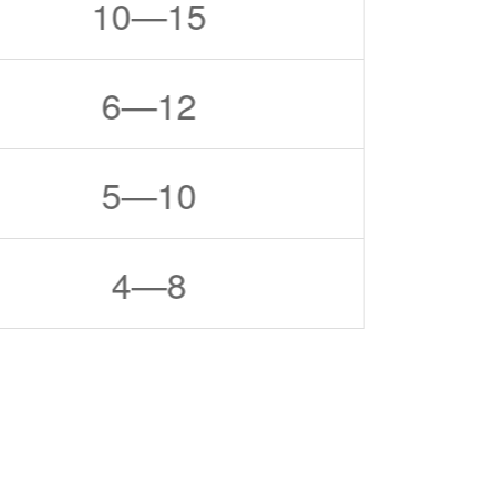
10—15
6—12
5—10
4—8