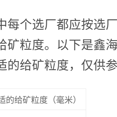
中每个选厂都应按选
给矿粒度。以下是鑫海
适的给矿粒度，仅供
适的给矿粒度（毫米）