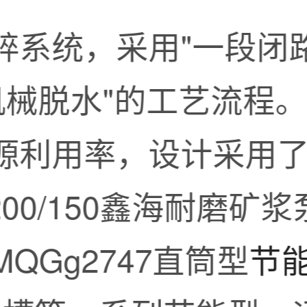
碎系统，采用"一段闭
机械脱水"的工艺流程
利用率，设计采用了如L
200/150鑫海耐磨矿浆泵
QGg2747直筒型
节