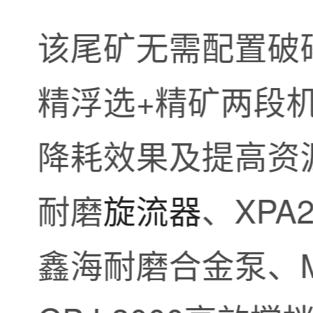
该尾矿无需配置破
精浮选+精矿两段
降耗效果及提高资源
耐磨
旋流器
、XPA
鑫海耐磨合金泵、M