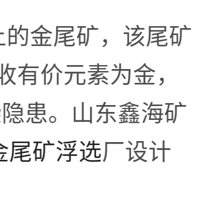
上的金尾矿，该尾矿
回收有价元素为金，
染隐患。山东鑫海矿
金尾矿浮选
厂设计