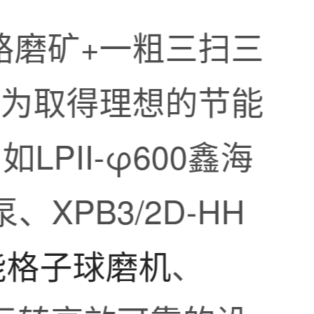
路磨矿+一粗三扫三
。为取得理想的节能
PII-φ600鑫海
、XPB3/2D-HH
能格子球磨机
、