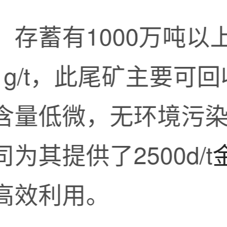
，存蓄有1000万吨以
g/t，此尾矿主要可
含量低微，无环境污
其提供了2500d/t
高效利用。