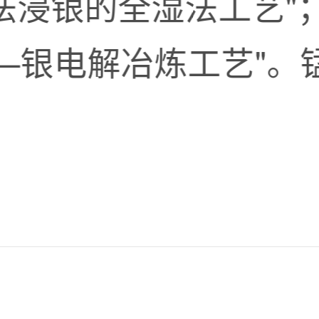
化法浸银的全湿法工艺"
—银电解冶炼工艺"。