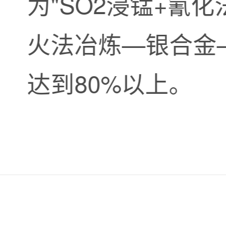
为"SO2浸锰+氰
火法冶炼—银合金
达到80%以上。