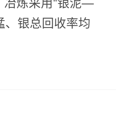
；冶炼采用"银泥—
锰、银总回收率均