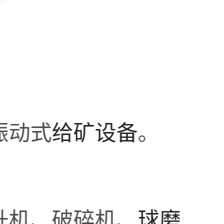
振动式
给矿设备
。
升机、破碎机、
球磨