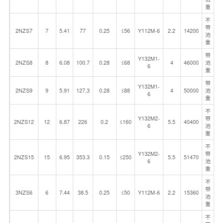
重
不
带
2NZS7
7
5.41
77
0.25
≤56
Y112M-6
2.2
14200
池
重
带
Y132M1-
2NZS8
8
6.08
100.7
0.28
≤68
4
46000
池
6
重
带
Y132M1-
2NZS9
9
5.91
127.3
0.28
≤88
4
50000
池
6
重
不
Y132M2-
带
2NZS12
12
6.87
226
0.2
≤160
5.5
40400
6
池
重
不
Y132M2-
带
2NZS15
15
6.95
353.3
0.15
≤250
5.5
51470
6
池
重
不
带
3NZS6
6
7.44
38.5
0.25
≤50
Y112M-6
2.2
15360
池
重
不