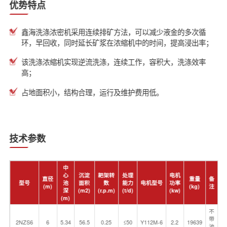
优势特点
鑫海洗涤浓密机采用连续排矿方法，可以减少液金的多次循
环，早回收，同时延长矿浆在浓缩机中的时间，提高浸出率；
该洗涤浓缩机实现逆流洗涤，连续工作，容积大，洗涤效率
高；
占地面积小，结构合理，运行及维护费用低。
技术参数
中
心
沉淀
耙架转
处理
电机
直径
重量
备
型号
池
面积
数
能力
电机型号
功率
(m)
(kg)
注
深
(m2)
(r.p.m)
(t/d)
(kw)
(m)
不
带
2NZS6
6
5.34
56.5
0.25
≤50
Y112M-6
2.2
19639
池