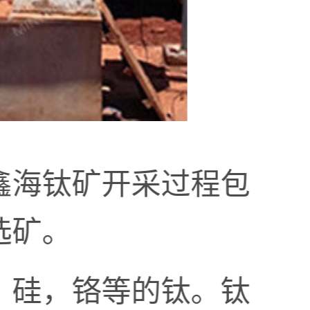
鑫海钛矿开采过程包
选矿。
，硅，铬等的钛。钛