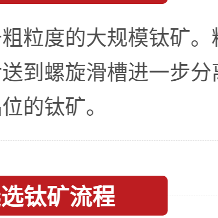
于粗粒度的大规模钛矿。
后送到螺旋滑槽进一步分
品位的钛矿。
选选钛矿流程