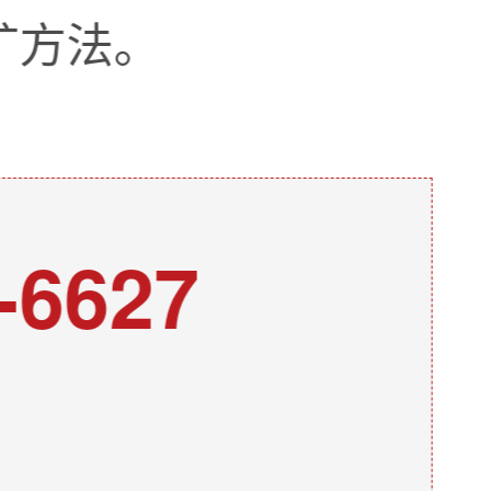
矿方法。
-6627