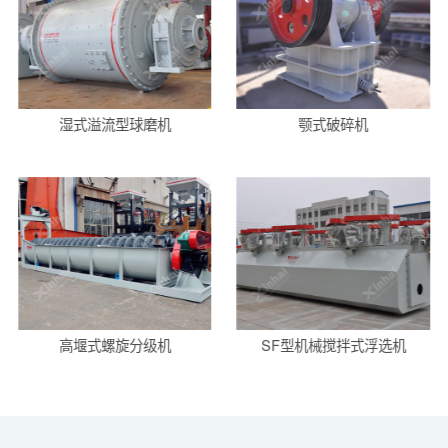
湿式溢流型球磨机
颚式破碎机
高堰式螺旋分级机
SF型机械搅拌式浮选机