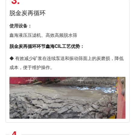
脱金炭再循环
使用设备：
鑫海液压压滤机
、
高效高频脱水筛
脱金炭再循环环节鑫海CIL工艺优势：
◆ 有效减少矿浆在连续泵送和振动筛面上的炭磨损，降低
成本，便于维护操作。
4.