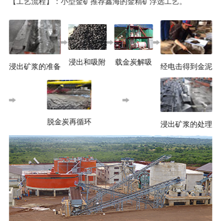
【工艺流程】：小型金矿推荐鑫海的金精矿浮选工艺。
浸出和吸附
载金炭解吸
经电击得到金泥
浸出矿浆的准备
脱金炭再循环
浸出矿浆的处理