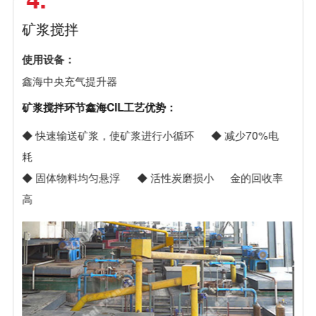
矿浆搅拌
使用设备：
鑫海中央充气提升器
矿浆搅拌环节鑫海CIL工艺优势：
◆ 快速输送矿浆，使矿浆进行小循环
◆ 减少70%电
耗
◆ 固体物料均匀悬浮
◆ 活性炭磨损小
金的回收率
高