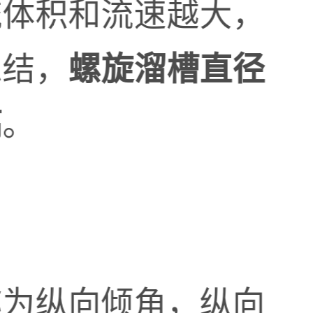
流体积和流速越大，
总结，
螺旋溜槽直径
。
高
称为纵向倾角，纵向