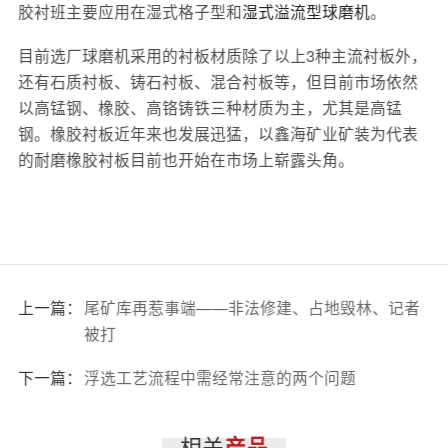
胶衬班主要应用在湿式格子型和
湿式溢流型球磨机
。
目前选厂球磨机采用的衬板材质除了以上3种主流衬板外，
还有石质衬板、铸石衬板、混合衬板等，但目前市场依然
以高锰钢、橡胶、高铬铸铁三种材质为主，尤其是高锰
钢。橡胶衬板近年来也发展迅猛，以鑫海矿业矿装为代表
的耐磨橡胶衬板目前也开始在市场上崭露头角。
上一篇：
尾矿库再惹事端——非法修建、占地毁林、记者
被打
下一篇：
浮选工艺流程中需经常注意的两个问题
相关
产品