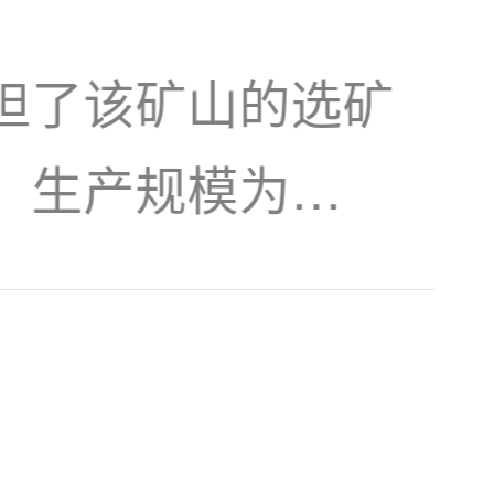
担了该矿山的选矿
，生产规模为
热液交代的碳酸盐岩
有机物共生。金不
在硫化矿中，金以