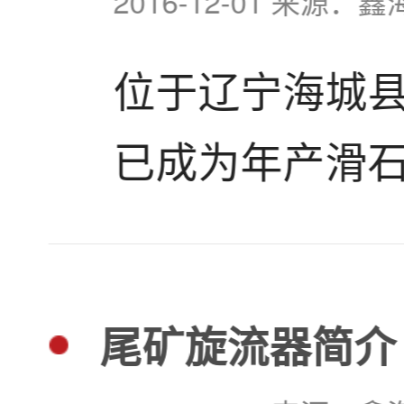
2016-12-01 来源：鑫
微细粒包裹在
位于辽宁海城县
英和方解石共
已成为年产滑石
在。自然金嵌布
型滑石矿。通
下。...
鑫海最终决定
尾矿旋流器简介