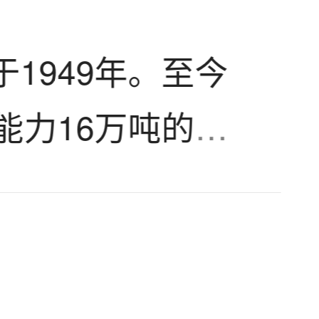
物中，游离金与石
1949年。至今
部以自然金状态存
能力16万吨的大
数以上在5μm以
以及实地考察后，
设备
。...