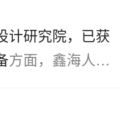
有分级效率高、浓
设计研究院，已获
、价格优惠等一系
备
方面，鑫海人不
备的技能。创新的
CF型充气搅拌式
拌槽、三层洗涤浓