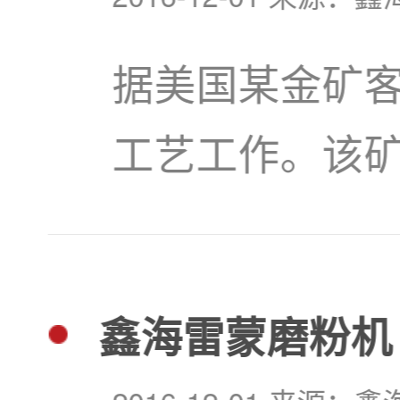
据美国某金矿
工艺工作。该
3500t/d。
石中，与黄铁
鑫海雷蒙磨粉机
仅存在于硫化