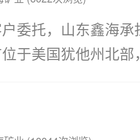
客户委托，山东鑫海承
矿位于美国犹他州北部
 矿石性质为金矿赋存于
矿、白铁矿、重晶石及
带，也存在于氧化带。