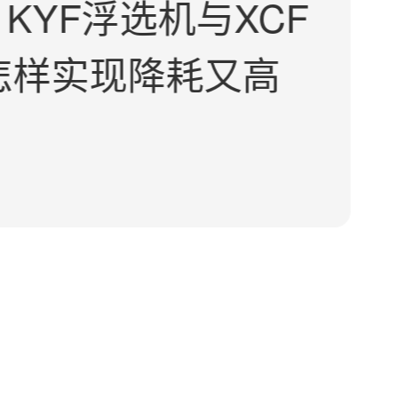
2，KYF浮选机与XCF
怎样实现降耗又高