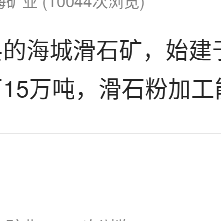
海矿业 (10044次浏览)
黄铁矿、白铁矿和有机
的海城滑石矿，始建于
生。在氧化矿中，金全
15万吨，滑石粉加工
粒度为10~1μm，半
过分析该矿的选矿报告
将
作为主要
磨矿
雷蒙磨