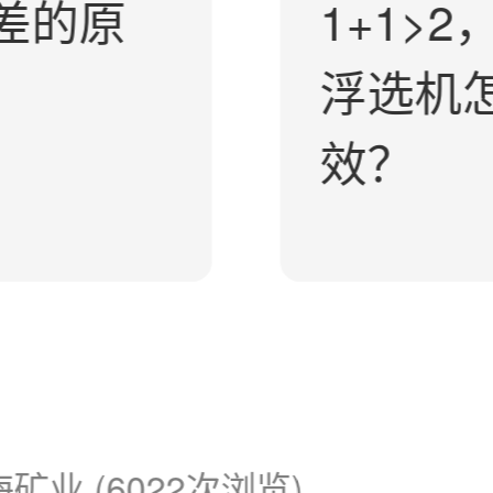
差的原
1+1>
浮选机
效？
海矿业 (6022次浏览)