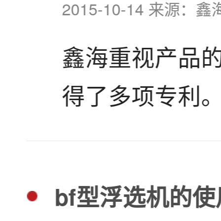
2015-10-14 来源：鑫
广泛用于浓缩
鑫海重视产品
缩程度高、耐
得了多项专利
列优点。...
断努力创新，
选矿设备:BF
bf型浮选机的
浮选机、锌粉