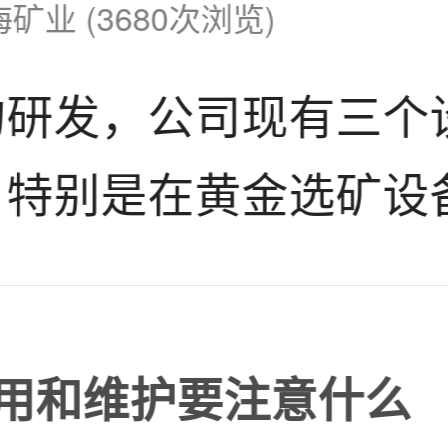
海矿业 (3680次浏览)
、分级、选矿作业，具
的研发，公司现有三个
磨性能好、使用寿命长
。特别是在黄金
选矿设
通过改进技术来提高设
型机械搅拌式浮选机、X
使用和维护要注意什么
置换机、双叶轮浸出搅