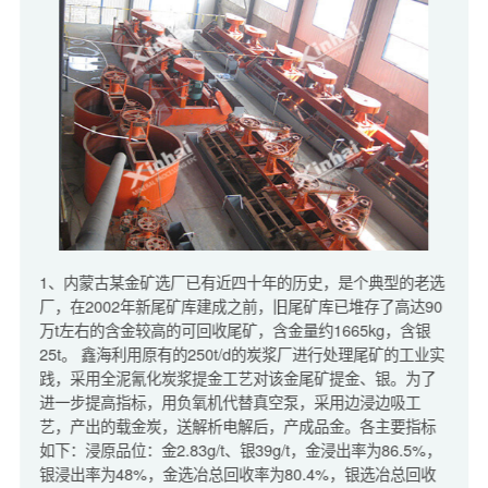
1、内蒙古某金矿选厂已有近四十年的历史，是个典型的老选
厂，在2002年新尾矿库建成之前，旧尾矿库已堆存了高达90
万t左右的含金较高的可回收尾矿，含金量约1665kg，含银
25t。 鑫海利用原有的250t/d的炭浆厂进行处理尾矿的工业实
践，采用全泥氰化炭浆提金工艺对该金尾矿提金、银。为了
进一步提高指标，用负氧机代替真空泵，采用边浸边吸工
艺，产出的载金炭，送解析电解后，产成品金。各主要指标
如下：浸原品位：金2.83g/t、银39g/t，金浸出率为86.5%，
银浸出率为48%，金选冶总回收率为80.4%，银选冶总回收