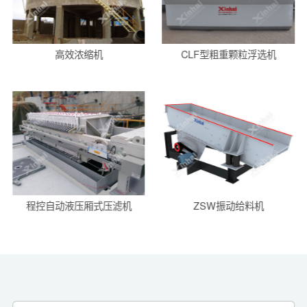
高效浓缩机
CLF型粗重颗粒浮选机
程控自动液压厢式压滤机
ZSW振动给料机